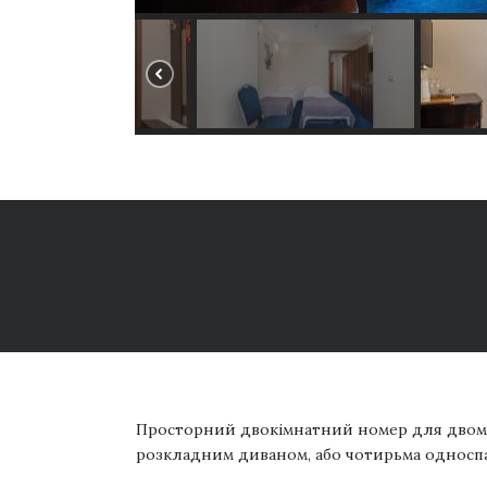
Просторний двокімнатний номер
для двом
розкладним диваном, або чотирьма односп