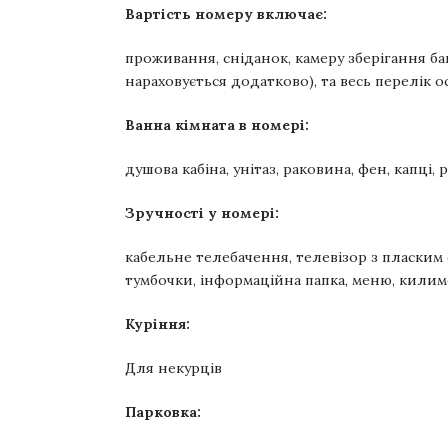
Вартість номеру включає:
проживання, сніданок, камеру зберігання ба
нараховується додатково), та весь перелік 
Ванна кімната в номері:
душова кабіна, у
нітаз, р
аковина, фен
, к
апці, 
Зручності у номері:
кабельне телебачення, телевізор з пласким е
тумбочки, інформаційна папка, меню, килим
Куріння:
Для некурців
Парковка: