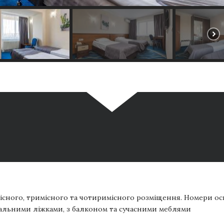
існого, тримісного та чотиримісного розміщення. Номери о
альними ліжками, з балконом та сучасними меблями