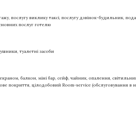
гажу, послугу виклику таксі, послугу дзвінок-будильник, под
основних послуг готелю
рушники, т
уалетні засоби
краном, балкон, міні бар, сейф, чайник, опалення, світильник,
ове покриття, цілодобовий Room-service (обслуговування в н