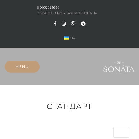
Skip
0932325000
to
УКРАЇНА, ЛЬВІВ, ВУЛ.МОРОЗНА, 14
content
UA
MENU
СТАНДАРТ