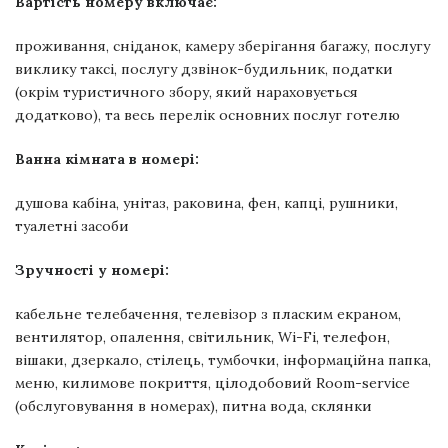
Вартість номеру включає:
проживання, сніданок, камеру зберігання багажу, послугу
виклику таксі, послугу дзвінок-будильник, податки
(окрім туристичного збору, який нараховується
додатково), та весь перелік основних послуг готелю
Ванна кімната в номері:
душова кабіна, у
нітаз, р
аковина, фен
, к
апці, рушники,
т
уалетні засоби
Зручності у номері:
кабельне телебачення, телевізор з пласким екраном,
вентилятор, опалення, світильник, Wi-Fi, телефон,
вішаки, дзеркало, стілець, тумбочки, інформаційна папка,
меню, килимове покриття, цілодобовий Room-service
(обслуговування в номерах), питна вода, склянки