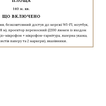
ПЛОЩА
140 м. кв.
ЩО ВКЛЮЧЕНО
ня, безкоштовний доступ до мережі WI-FI, ноутбук,
.8 м), проектор переносний (2200 люмен із входом
діо-мікрофон + мікрофон-гарнітура, лазерна указка,
листів паперу та 2 маркери), вказівники.